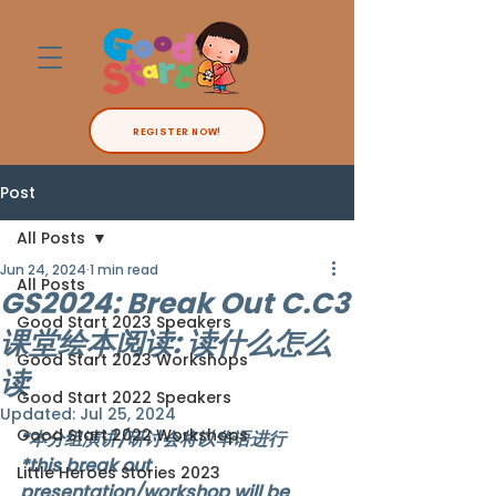
REGISTER NOW!
Post
All Posts
Jun 24, 2024
1 min read
All Posts
GS2024: Break Out C.C3
Good Start 2023 Speakers
课堂绘本阅读: 读什么怎么
Good Start 2023 Workshops
读
Good Start 2022 Speakers
Updated:
Jul 25, 2024
Good Start 2022 Workshops
*本分组演讲/研讨会将以华语进行
*this break out 
Little Heroes Stories 2023
presentation/workshop will be 